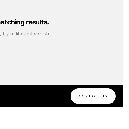
tching results.
 try a different search.
CONTACT US