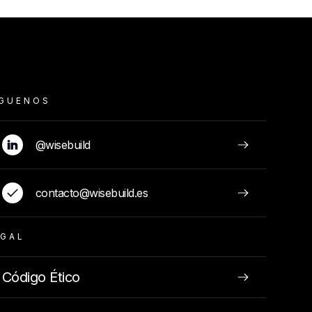
ÍGUENOS
@wisebuild
contacto@wisebuild.es
EGAL
Código Ético