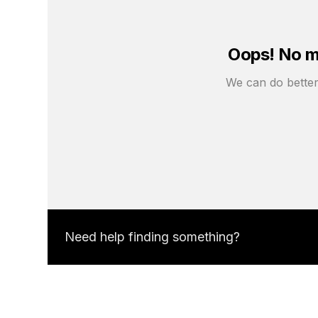
Oops! No ma
We can do better,
Need help finding something?