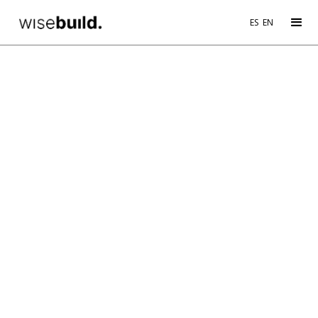
ES
EN
BLOG POST
WB Day –
Experiencias BIM
360 Docs
INSIGHTS