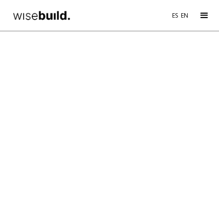
ES
EN
INDUSTRIES
REAL ESTATE
PROJECTS
Obtención de procesos más productivos, agilizando