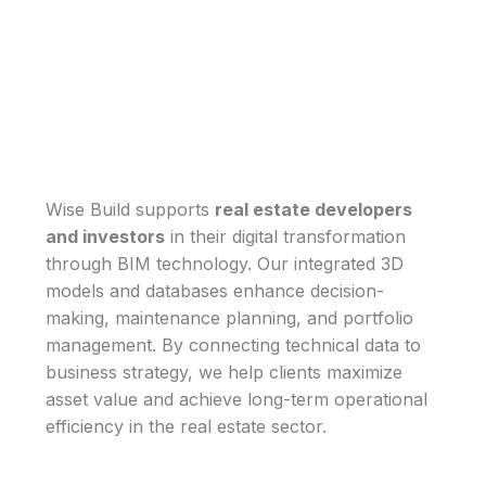
la toma de decisiones gracias al uso de metodología
BIM, tipificación de soluciones constructivas y una
mayor integración y coordinación de los equipos
externos e internos.
Wise Build supports
real estate developers
and investors
in their digital transformation
through BIM technology. Our integrated 3D
models and databases enhance decision-
making, maintenance planning, and portfolio
management. By connecting technical data to
business strategy, we help clients maximize
asset value and achieve long-term operational
efficiency in the real estate sector.