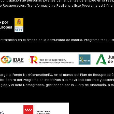
la contratación de personas jóvenes demandantes de empleo en la reali
 de Recuperación, Transformación y Resiliencia.Este Programa está fina
ontratación en el ámbito de la comunidad de madrid. Programa fse+. Est
cargo al Fondo NextGenerationEU, en el marco del Plan de Recuperaci
bles dentro del Programa de incentivos a la movilidad eficiente y soste
ógica y el Reto Demográfico, gestionado por la Junta de Andalucía, a tr