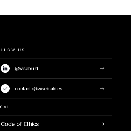
OLLOW US
@wisebuild
contacto@wisebuild.es
EGAL
Code of Ethics