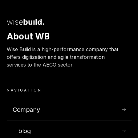
BUILD:/
wise
build.
JULY 15, 2020
About WB
Wise Build is a high-performance company that
offers digitization and agile transformation
services to the AECO sector.
NAVIGATION
Company
WB Day – Experiencias BIM 360 Docs
blog
En los Wise Build Days, enmarcado en el concepto de inteligencia colectiva,