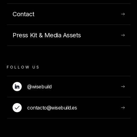
compartimos el conocimiento
Contact
INSIGHTS
FEBRUARY 25, 2020
Press Kit & Media Assets
FOLLOW US
@wisebuild
contacto@wisebuild.es
BCF, Mejorando la comunicación